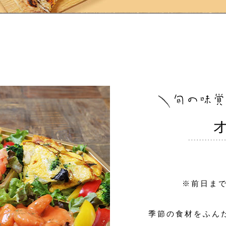
※前日ま
季節の食材をふん