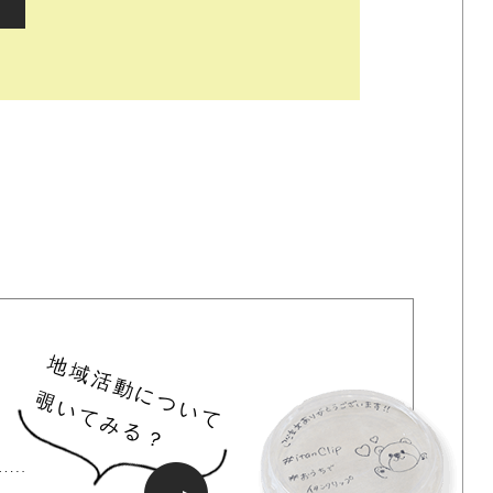
地域活動について
覗いてみる？