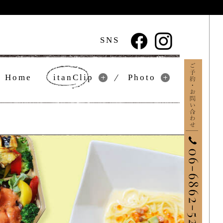
SNS
Home
itanClip
Photo