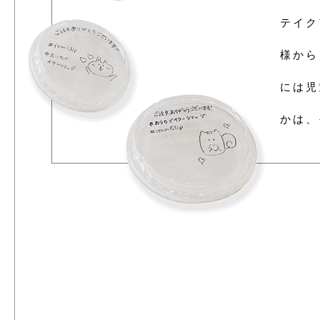
テイク
様から
には児
かは、