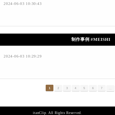
2024-06-03 10:30:43
制作事例 #MEISHI
2024-06-03 10:29:29
1
2
3
4
5
6
7
…
itanClip. All Rights Reserved.