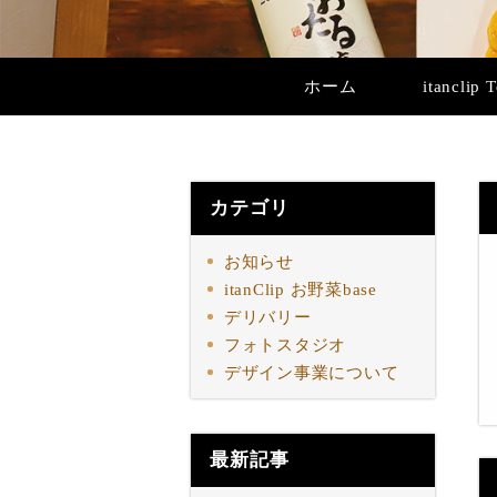
ホーム
itanclip 
カテゴリ
お知らせ
itanClip お野菜base
デリバリー
フォトスタジオ
デザイン事業について
最新記事