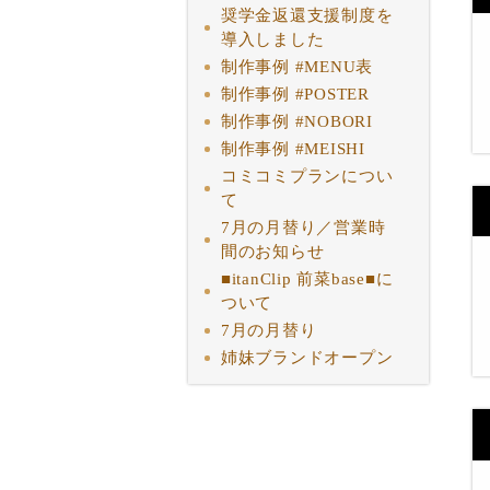
奨学金返還支援制度を
導入しました
制作事例 #MENU表
制作事例 #POSTER
制作事例 #NOBORI
制作事例 #MEISHI
コミコミプランについ
て
7月の月替り／営業時
間のお知らせ
■itanClip 前菜base■に
ついて
7月の月替り
姉妹ブランドオープン