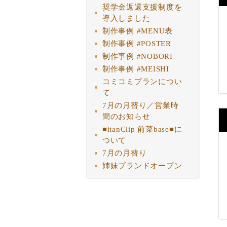
奨学金返還支援制度を
導入しました
制作事例 #MENU表
制作事例 #POSTER
制作事例 #NOBORI
制作事例 #MEISHI
コミコミプランについ
て
7月の月替り／営業時
間のお知らせ
■itanClip 前菜base■に
ついて
7月の月替り
姉妹ブランドオープン