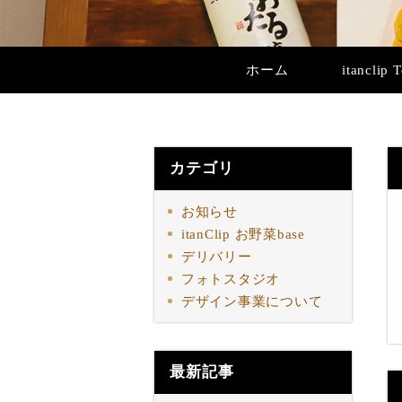
ホーム
itanclip 
カテゴリ
お知らせ
itanClip お野菜base
デリバリー
フォトスタジオ
デザイン事業について
最新記事